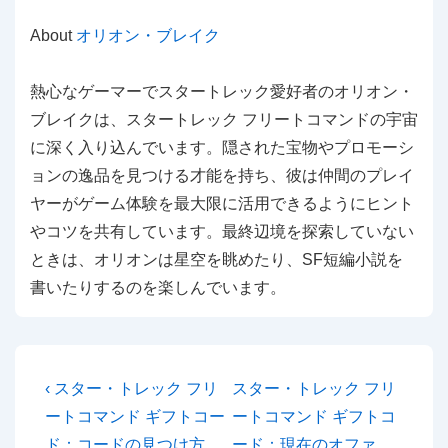
About
オリオン・ブレイク
熱心なゲーマーでスタートレック愛好者のオリオン・
ブレイクは、スタートレック フリートコマンドの宇宙
に深く入り込んでいます。隠された宝物やプロモーシ
ョンの逸品を見つける才能を持ち、彼は仲間のプレイ
ヤーがゲーム体験を最大限に活用できるようにヒント
やコツを共有しています。最終辺境を探索していない
ときは、オリオンは星空を眺めたり、SF短編小説を
書いたりするのを楽しんでいます。
Post
Previous
Next
‹ スター・トレック フリ
スター・トレック フリ
Post
Post
navigation
ートコマンド ギフトコー
ートコマンド ギフトコ
is
is
ド：コードの見つけ方、
ード：現在のオファ