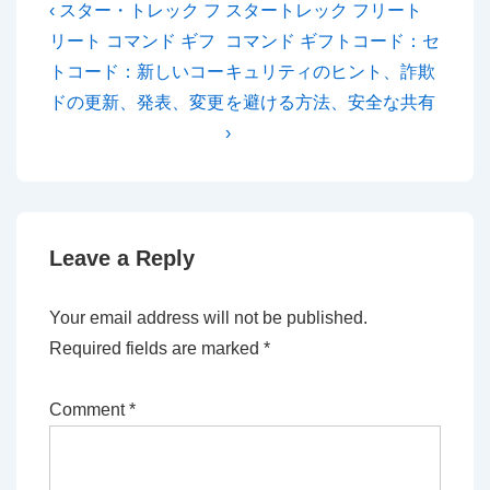
Post
Previous
Next
‹ スター・トレック フ
スタートレック フリート
Post
Post
navigation
リート コマンド ギフ
コマンド ギフトコード：セ
is
is
トコード：新しいコー
キュリティのヒント、詐欺
ドの更新、発表、変更
を避ける方法、安全な共有
›
Leave a Reply
Your email address will not be published.
Required fields are marked
*
Comment
*