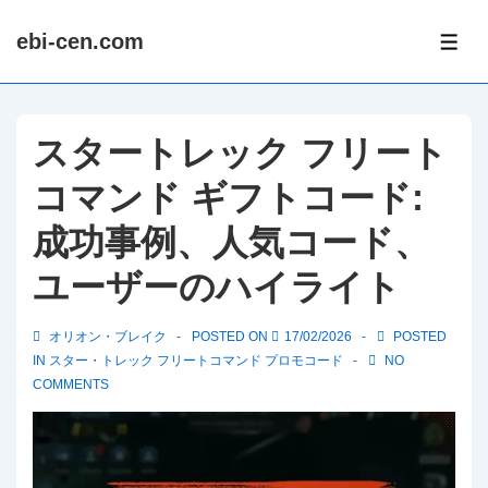
↓
ebi-cen.com
Skip
ME
to
Main
Content
スタートレック フリート
コマンド ギフトコード:
成功事例、人気コード、
ユーザーのハイライト
オリオン・ブレイク
POSTED ON
17/02/2026
POSTED
IN
スター・トレック フリートコマンド プロモコード
NO
COMMENTS